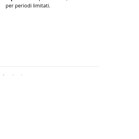
per periodi limitati.
Post recenti
Mostra tutti