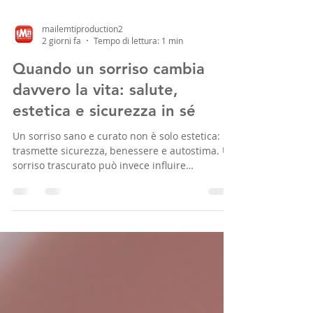
mailemtiproduction2
2 giorni fa
Tempo di lettura: 1 min
Quando un sorriso cambia
davvero la vita: salute,
estetica e sicurezza in sé
Un sorriso sano e curato non è solo estetica:
trasmette sicurezza, benessere e autostima. Un
sorriso trascurato può invece influire
negativamente sulla vita sociale e
professionale. L’importanza di un sorriso
piacevole Il Dr. Palumbo e i suoi collaboratori
presso Odontoestetica integrano trattamenti di
salute ed estetica dentale per valorizzare ogni
sorriso, con soluzioni personalizzate che
uniscono funzionalità e bellezza. Conclusione